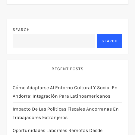
n
a
v
SEARCH
SEARCH
i
g
RECENT POSTS
a
t
Cómo Adaptarse Al Entorno Cultural Y Social En
Andorra: Integración Para Latinoamericanos
i
Impacto De Las Políticas Fiscales Andorranas En
o
Trabajadores Extranjeros
n
Oportunidades Laborales Remotas Desde