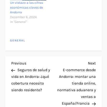
Un vistazo a las cifras
económicas claves de
Andorra
December 6, 2024
In "General"
GENERAL
P
Previous
Next
Previous
Next
Post
Post
Seguros de salud y
E-commerce desde
o
vida en Andorra: ¿qué
Andorra: montar una
cobertura necesito
tienda online,
s
siendo residente?
normativa aduanera y
t
ventas a
España/Francia