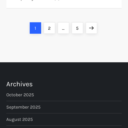
P
Page
Page
Page
Next
1
2
…
5
o
page
s
t
s
Archives
p
October 2025
a
September 2025
August 2025
g