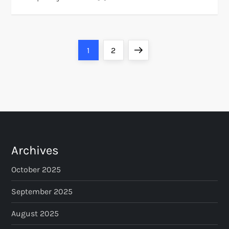
P
Page
Page
Next
1
2
o
page
s
t
s
Archives
p
October 2025
a
September 2025
August 2025
g