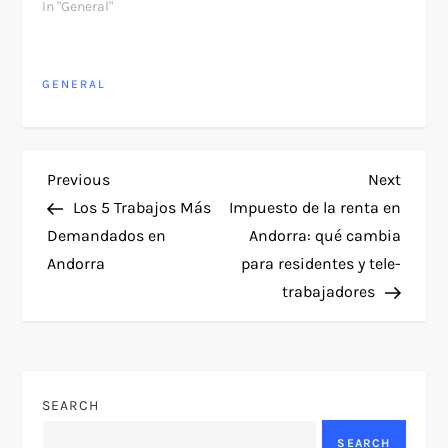
In "General"
GENERAL
P
Previous
Next
Previous
Next
Post
Post
Los 5 Trabajos Más
Impuesto de la renta en
o
Demandados en
Andorra: qué cambia
Andorra
para residentes y tele-
s
trabajadores
t
n
SEARCH
a
SEARCH