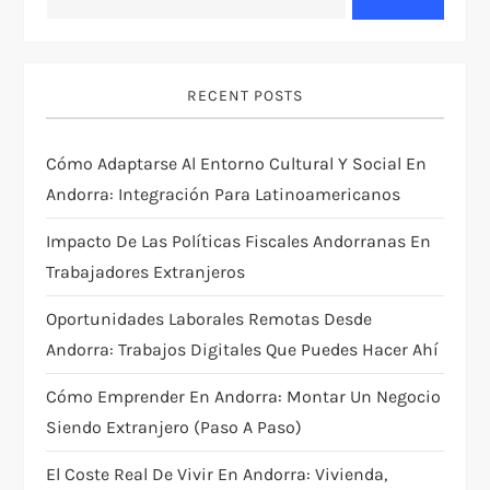
v
i
RECENT POSTS
g
Cómo Adaptarse Al Entorno Cultural Y Social En
a
Andorra: Integración Para Latinoamericanos
t
Impacto De Las Políticas Fiscales Andorranas En
i
Trabajadores Extranjeros
Oportunidades Laborales Remotas Desde
o
Andorra: Trabajos Digitales Que Puedes Hacer Ahí
n
Cómo Emprender En Andorra: Montar Un Negocio
Siendo Extranjero (paso A Paso)
El Coste Real De Vivir En Andorra: Vivienda,